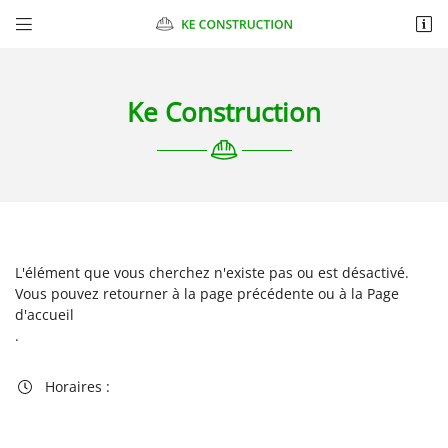


Chantelauve
87270 CHAPTELAT
06 10 98 89 47
Ke Construction
L'élément que vous cherchez n'existe pas ou est désactivé.
Vous pouvez
retourner à la page précédente
ou à la
Page
Adresse email de réception

d'accueil
.
Recopier le code ci-contre

Horaires :

Rafraîchir le captcha
