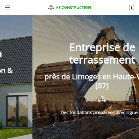


Chantelauve
87270 CHAPTELAT
06 10 98 89 47
Entreprise de
terrassement
près de Limoges en Haute-Vienne
(87)
Adresse email de réception

Des fondations préparées avec rigueur.
Recopier le code ci-contre

Rafraîchir le captcha
