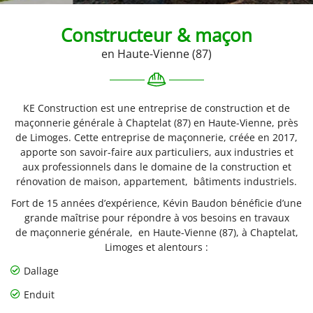
Constructeur
& maçon
en Haute-Vienne (87)
En cochant cette case, vous consentez à recevoir nos propositions commerciales à
l'adresse email indiqué ci-dessus. Vous pouvez vous désinscrire à tout moment en
utilisant
le formulaire de désinscription
.
KE Construction est une entreprise de construction et de
INSCRIPTION
maçonnerie générale à Chaptelat (87) en Haute-Vienne, près
de Limoges. Cette entreprise de maçonnerie, créée en 2017,
apporte son savoir-faire aux particuliers, aux industries et
aux professionnels dans le domaine de la construction et
rénovation de maison, appartement,
bâtiments industriels
.
Fort de 15 années d’expérience, Kévin Baudon bénéficie d’une
grande maîtrise pour répondre à vos besoins en travaux
de
maçonnerie générale
, en Haute-Vienne (87), à Chaptelat,
Limoges et alentours :
Dallage
Enduit