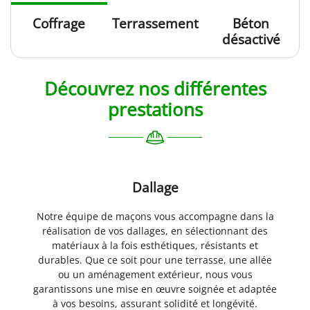
Coffrage
Terrassement
Béton
désactivé
ACCUEIL
06 10 98 89 4
S PRESTATIONS
Découvrez nos différentes
NNERIE GÉNÉRALE
prestations
CARRELAGE
ENTS INDUSTRIELS
Rejoignez-nou
EN IMAGES
Dallage
AVIS
ACTUALITÉS
Notre équipe de maçons vous accompagne dans la
Restez infor
réalisation de vos dallages, en sélectionnant des
CONTACT
matériaux à la fois esthétiques, résistants et
durables. Que ce soit pour une terrasse, une allée
INSCRIPTION NEWSL
ou un aménagement extérieur, nous vous
garantissons une mise en œuvre soignée et adaptée
à vos besoins, assurant solidité et longévité.