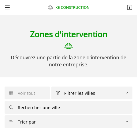


Chantelauve
87270 CHAPTELAT
06 10 98 89 47
Zones d'intervention
Découvrez une partie de la zone d'intervention de
notre entreprise.
Voir tout
Filtrer les villes

Adresse email de réception


Une question

Recopier le code ci-contre

ACCUEIL
06 10 98 89 4
Trier par

Rafraîchir le captcha

S PRESTATIONS
NNERIE GÉNÉRALE