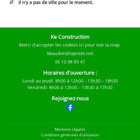
Il n'y a pas de ville pour le moment.

CARRELAGE
ENTS INDUSTRIELS
Rejoignez-nou
En cochant cette case, vous consentez à recevoir nos propositions commerciales à
EN IMAGES
l'adresse email indiqué ci-dessus. Vous pouvez vous désinscrire à tout moment en
Ke Construction
utilisant
le formulaire de désinscription
.
AVIS
Merci d'accepter les cookies
ici
pour voir la map.
INSCRIPTION
ACTUALITÉS
06 10 98 89 47
Restez infor
CONTACT
Horaires d'ouverture :
INSCRIPTION NEWSL
Lundi au jeudi
: 8h00 à 12h00 - 13h30 – 18h30
Vendredi
: 8h00 à 12h00 – 13h30 à 17h30
Rejoignez-nous
Mentions Légales
Conditions générales d'utilisation