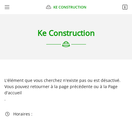


Chantelauve
87270 CHAPTELAT
06 10 98 89 47
Ke Construction
L'élément que vous cherchez n'existe pas ou est désactivé.
Vous pouvez
retourner à la page précédente
ou à la
Page
Adresse email de réception

d'accueil
.
Recopier le code ci-contre

Horaires :

Rafraîchir le captcha
