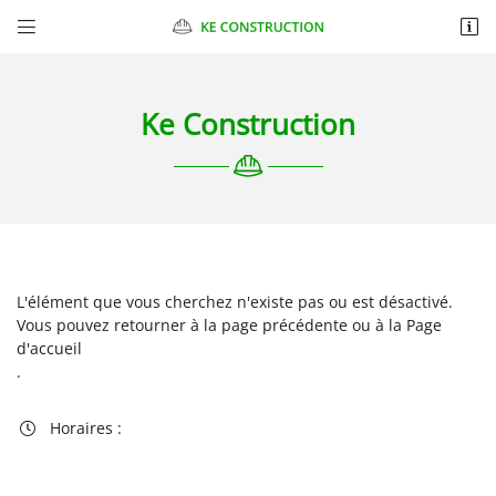


Chantelauve
87270 CHAPTELAT
06 10 98 89 47
Ke Construction
L'élément que vous cherchez n'existe pas ou est désactivé.
Vous pouvez
retourner à la page précédente
ou à la
Page
Adresse email de réception

d'accueil
.
Recopier le code ci-contre

Horaires :

Rafraîchir le captcha
