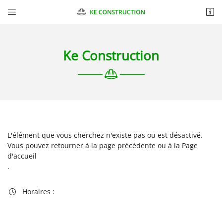


Chantelauve
87270 CHAPTELAT
06 10 98 89 47
Ke Construction
L'élément que vous cherchez n'existe pas ou est désactivé.
Vous pouvez
retourner à la page précédente
ou à la
Page
Adresse email de réception

d'accueil
.
Recopier le code ci-contre

Horaires :

Rafraîchir le captcha
