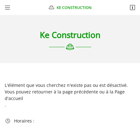


Chantelauve
87270 CHAPTELAT
06 10 98 89 47
Ke Construction
L'élément que vous cherchez n'existe pas ou est désactivé.
Vous pouvez
retourner à la page précédente
ou à la
Page
Adresse email de réception

d'accueil
.
Recopier le code ci-contre

Horaires :

Rafraîchir le captcha
